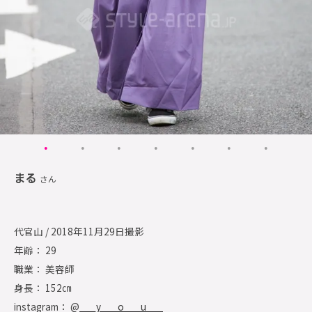
まる
さん
代官山 / 2018年11月29日撮影
年齢： 29
職業： 美容師
身長： 152㎝
instagram： @
___y___o___u___