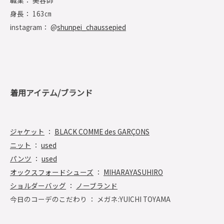
職業： 美容師
身長： 163㎝
instagram： @
shunpei_chaussepied
着用アイテム/ブランド
ジャケット
：
BLACK COMME des GARÇONS
ニット
：
used
パンツ
：
used
オックスフォードシューズ
：
MIHARAYASUHIRO
ショルダーバッグ
：
ノーブランド
今日のコーデのこだわり ： メガネ:YUICHI TOYAMA