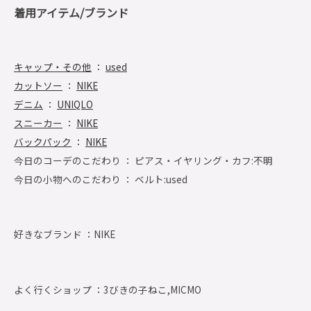
着用アイテム/ブランド
キャップ・その他
：
used
カットソー
：
NIKE
デニム
：
UNIQLO
スニーカー
：
NIKE
バックパック
：
NIKE
今日のコーデのこだわり ： ピアス・イヤリング・カフ:不明
今日の小物へのこだわり ： ベルト:used
好きなブランド ：
NIKE
よく行くショップ ：
3びきの子ねこ,MICMO