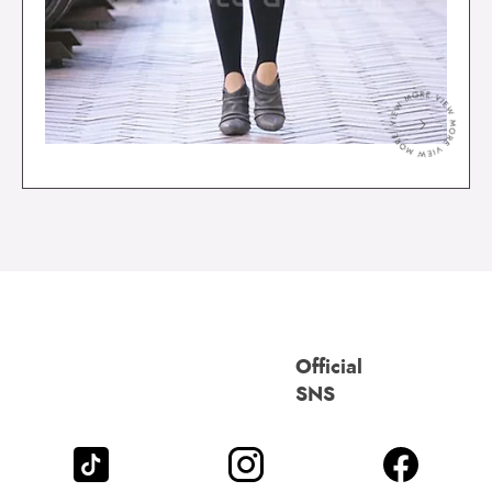
＞
Official
SNS