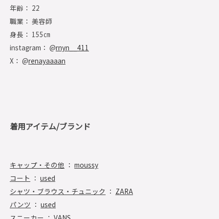
年齢： 22
職業： 美容師
身長： 155㎝
instagram： @
rnyn__411
X： @
renayaaaan
着用アイテム/ブランド
キャップ・その他
：
moussy
コート
：
used
シャツ・ブラウス・チュニック
：
ZARA
パンツ
：
used
スニーカー
：
VANS