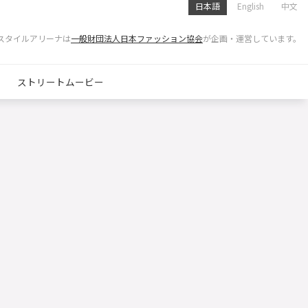
日本語
English
中文
スタイルアリーナは
一般財団法人日本ファッション協会
が企画・運営しています。
ストリートムービー