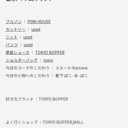
ブルゾン
：
PINK HOUSE
カットソー
：
used
ニット
：
used
パンツ
：
used
厚底シューズ
：
TOKYO BOPPER
ショルダーバッグ
：
nono
今日のコーデのこだわり ： スヌード:Kastane
今日の小物へのこだわり ： 靴下:ぽこ･あ･ぽこ
好きなブランド ：
TOKYO BOPPER
よく行くショップ ：
TOKYO BOPPER,WALL