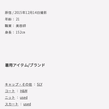
原宿 / 2015年12月14日撮影
年齢： 21
職業： 美容師
身長： 152㎝
着用アイテム/ブランド
キャップ・その他
：
SLY
コート
：
H&M
ニット
：
used
スカート
：
used