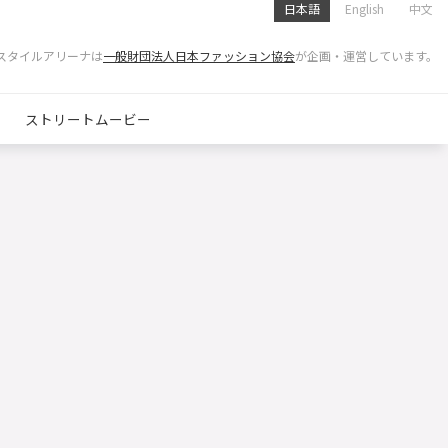
日本語
English
中文
スタイルアリーナは
一般財団法人日本ファッション協会
が企画・運営しています。
ストリートムービー