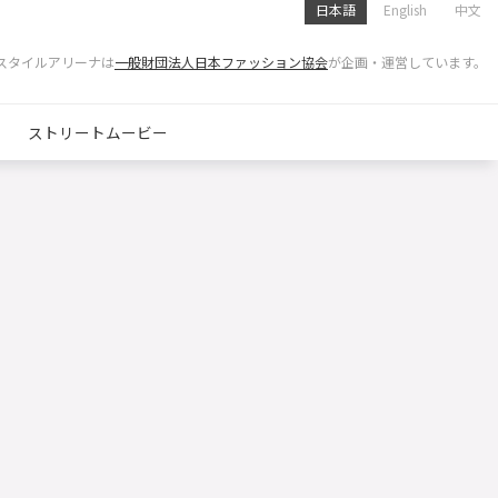
日本語
English
中文
スタイルアリーナは
一般財団法人日本ファッション協会
が企画・運営しています。
ストリートムービー