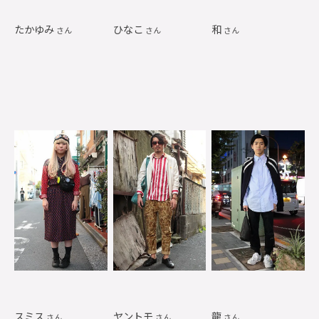
たかゆみ
ひなこ
和
さん
さん
さん
スミス
ヤントモ
龍
さん
さん
さん