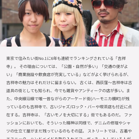
東京で住みたい街No.1に6年も連続でランキングされている「吉祥
寺」。 その理由については、「公園・自然が多い」「交通の便がよ
い」「商業施設や飲食店が充実している」などがよく挙げられるが、
吉祥寺の魅力はそれだけに留まらない。 古くは、西荻窪〜吉祥寺は古
道具の街としても知られ、今でも雑貨やアンティークの店が多い。ま
た、中央線沿線で唯一昔ながらのアーケード街(ハーモニカ横町)が残
っているのも吉祥寺で、古いジャズ/ロック・バーや喫茶店も付近に点
在する。吉祥寺は、「古いモノを大切にする」街でもあるのだ。 ファ
ッションにおいても、そういった精神は同様で、デニムの修理やシャ
ツの仕立て屋がまだ残っているのもその証。 ストリートでは、古着や
エスニック、ハンドメイドを取り入れてコーディネートしている人が