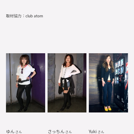
取材協力：
club atom
ゆん
さっちん
Yuki
さん
さん
さん