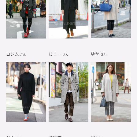
ゆか
ヨシム
じょー
さん
さん
さん