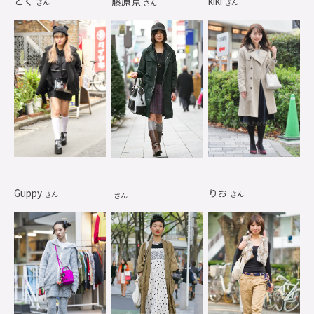
とく
kiki
藤原京
さん
さん
さん
Guppy
りお
さん
さん
さん