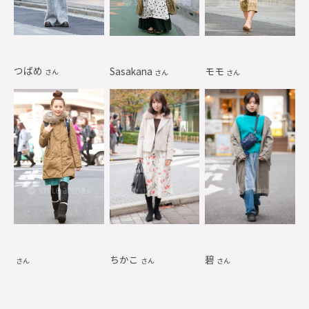
つばめ
Sasakana
モモ
さん
さん
さん
ちかこ
碧
さん
さん
さん