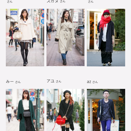
スガヌ
さん
さん
さん
アユ
みー
az
さん
さん
さん