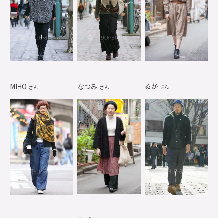
るか
MIHO
なつみ
さん
さん
さん