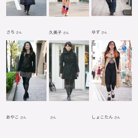
さち
ゆず
久美子
さん
さん
さん
あやこ
しょこたん
さん
さん
さん