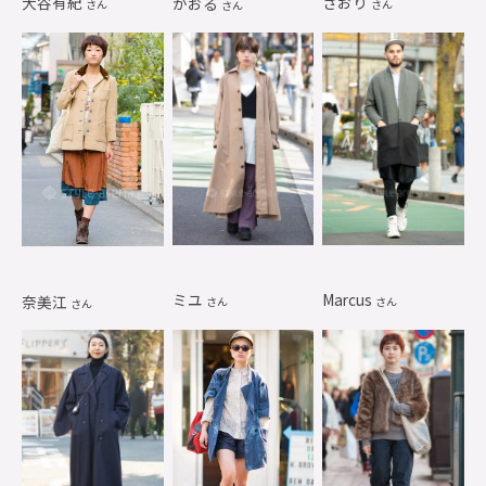
大谷有紀
さおり
かおる
さん
さん
さん
ミユ
Marcus
奈美江
さん
さん
さん