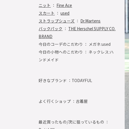
ニット
：
Fine Ace
スカート
：
used
ストラップシューズ
：
Dr.Martens
バックパック
：
THE Herschel SUPPLY CO.
BRAND
今日のコーデのこだわり ： メガネ:used
今日の小物へのこだわり ： ネックレス:ハ
ンドメイド
好きなブランド ：
TODAYFUL
よく行くショップ ：
古着屋
最近買ったもの/次に狙っているもの ：