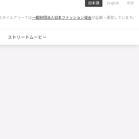
日本語
English
中文
スタイルアリーナは
一般財団法人日本ファッション協会
が企画・運営しています。
ストリートムービー