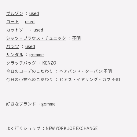
ブルゾン
：
used
コート
：
used
カットソー
：
used
シャツ・ブラウス・チュニック
：
不明
パンツ
：
used
サンダル
：
gomme
クラッチバッグ
：
KENZO
今日のコーデのこだわり ： ヘアバンド・ターバン:不明
今日の小物へのこだわり ： ピアス・イヤリング・カフ:不明
好きなブランド ：
gomme
よく行くショップ ：
NEW YORK JOE EXCHANGE