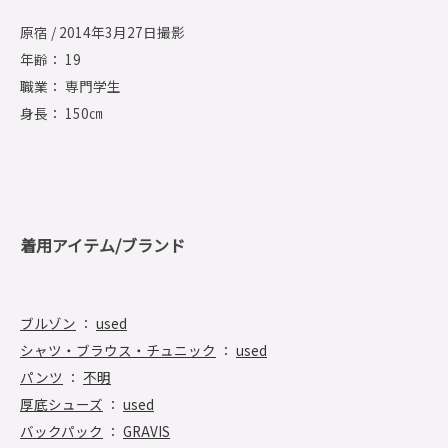
原宿 / 2014年3月27日撮影
年齢： 19
職業： 専門学生
身長： 150㎝
着用アイテム/ブランド
ブルゾン
：
used
シャツ・ブラウス・チュニック
：
used
パンツ
：
不明
厚底シューズ
：
used
バックパック
：
GRAVIS