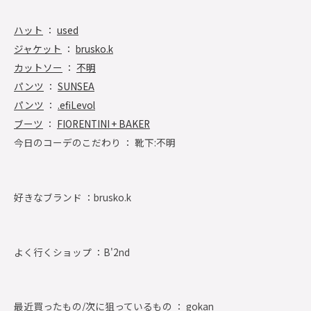
ハット
：
used
ジャケット
：
brusko.k
カットソー
：
不明
パンツ
：
SUNSEA
パンツ
：
.efiLevol
ブーツ
：
FIORENTINI + BAKER
今日のコーデのこだわり ： 靴下:不明
好きなブランド ：
brusko.k
よく行くショップ ：
B'2nd
最近買ったもの/次に狙っているもの ： gokan