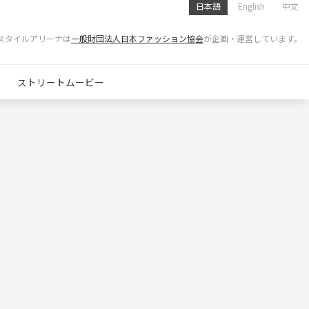
日本語
English
中文
スタイルアリーナは
一般財団法人日本ファッション協会
が企画・運営しています。
ストリートムービー