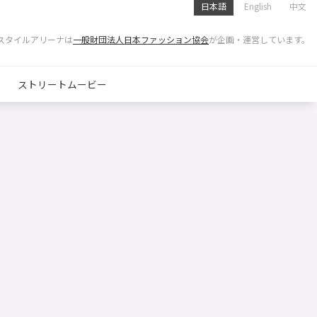
日本語
English
中文
スタイルアリーナは
一般財団法人日本ファッション協会
が企画・運営しています。
ストリートムービー