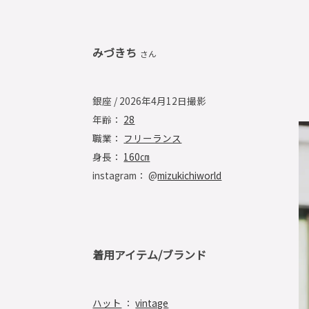
みづきち
さん
銀座 / 2026年4月12日撮影
年齢：
28
職業：
フリーランス
身長：
160㎝
instagram： @
mizukichiworld
着用アイテム/ブランド
ハット
：
vintage