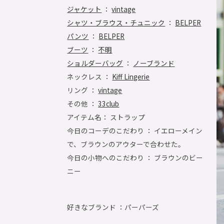
ジャケット
：
vintage
シャツ・ブラウス・チュニック
：
BELPER
パンツ
：
BELPER
ブーツ
：
不明
ショルダーバッグ
：
ノーブランド
ネックレス ：
Kiff Lingerie
リング ：
vintage
その他 ：
33club
アイテム名： ストラップ
今日のコーデのこだわり ： イエローメイン
で、ブラウンのアウターで合わせた。
今日の小物へのこだわり ： ブラウンのビー
ニー
好きなブランド ：
パーパーズ