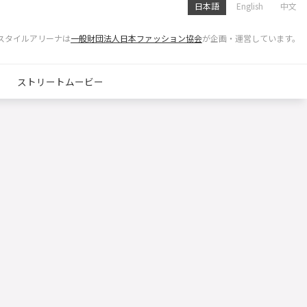
日本語
English
中文
スタイルアリーナは
一般財団法人日本ファッション協会
が企画・運営しています。
ストリートムービー