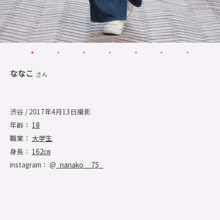
ななこ
さん
渋谷 / 2017年4月13日撮影
年齢：
18
職業：
大学生
身長：
162㎝
instagram： @
_nanako__75_