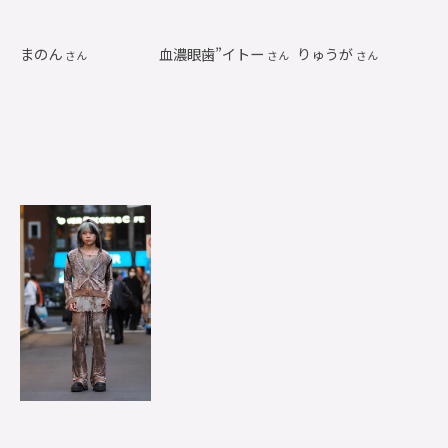
まのん
血濃眼歯”イトー
りゅうが
さん
さん
さん