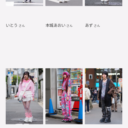
いとう
本城あおい
あず
さん
さん
さん