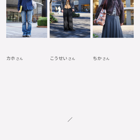
カホ
こうせい
ちか
さん
さん
さん