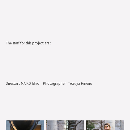
The staff for this project are :
Director : MAiKO Ishio Photographer : Tetsuya Hineno