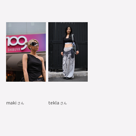
maki
tekla
さん
さん