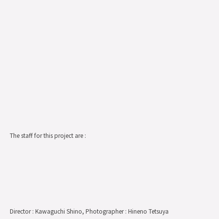
The staff for this project are :
Director : Kawaguchi Shino, Photographer : Hineno Tetsuya