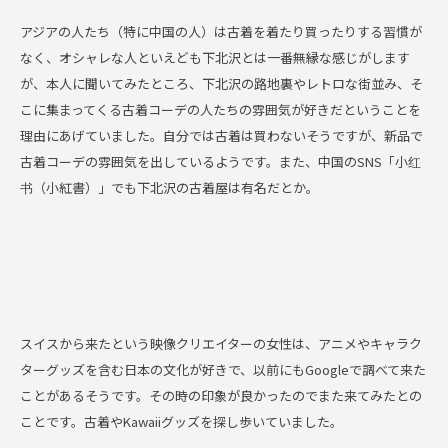
アジアの人たち（特に中国の人）は古着を着たり買ったりする習慣が
なく、オシャレな人といえども下北沢とは一番無縁な感じがします
が、本人に聞いてみたところ、下北沢の路地裏やレトロな街並み、そ
こに集まってくる古着コーデの人たちの雰囲気が好きだということを
理由にあげていました。自分では古着は買わないそうですが、新品で
古着コーデの雰囲気を出しているようです。また、中国のSNS「小红
书（小紅書）」でも下北沢の古着屋は有名だとか。
スイスから来たという映像クリエイターの女性は、アニメやキャラク
ターグッズを含む日本の文化が好きで、以前にもGoogleで調べて来た
ことがあるそうです。その時の印象が良かったのでまた来てみたとの
ことです。古着やKawaiiグッズを探し歩いていました。