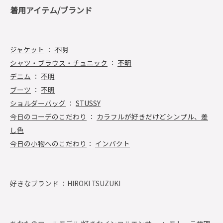
着用アイテム/ブランド
ジャケット
：
不明
シャツ・ブラウス・チュニック
：
不明
デニム
：
不明
ブーツ
：
不明
ショルダーバッグ
：
STUSSY
今日のコーデのこだわり
：
カラフルが好きだけどシンプル、差
し色
今日の小物へのこだわり
：
インパクト
好きなブランド ：
HIROKI TSUZUKI