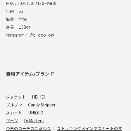
原宿 / 2026年01月30日撮影
年齢： 23
職業： 学生
身長： 158㎝
instagram： @
b_ooo_ow
着用アイテム/ブランド
ジャケット
：
HEIHEI
ブルゾン
：
Candy Stripper
スカート
：
UNIQLO
ブーツ
：
Dr.Martens
今日のコーデのこだわり
：
ストッキングメインでスカートの丈