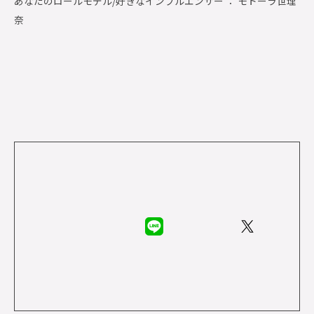
あなたのロールモデル/好きなインフルエンサー ： モトーラ世理
奈